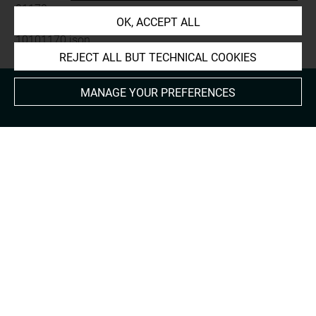
01170
OK, ACCEPT ALL
JSON Record:
https://collections.louvre.fr/ark:/53355/cl0
10101170.json
REJECT ALL BUT TECHNICAL COOKIES
MANAGE YOUR PREFERENCES
About
Contact Us
Terms of use
Cookies
Credits
Accessibility : non compliant