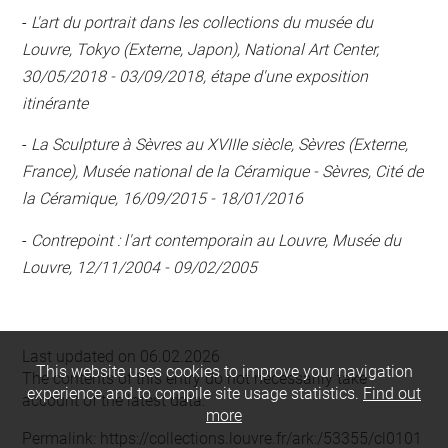
-
L'art du portrait dans les collections du musée du
Louvre, Tokyo (Externe, Japon), National Art Center,
30/05/2018 - 03/09/2018, étape d'une exposition
itinérante
-
La Sculpture à Sèvres au XVIIIe siècle, Sèvres (Externe,
France), Musée national de la Céramique - Sèvres, Cité de
la Céramique, 16/09/2015 - 18/01/2016
-
Contrepoint : l'art contemporain au Louvre, Musée du
Louvre, 12/11/2004 - 09/02/2005
Last updated on 06.02.2026
This website uses cookies to improve your navigation
The contents of this entry do not necessarily take
experience and to compile site usage statistics.
Find out
account of the latest data.
more
Permalink:
https://collections.louvre.fr/ark:/53355/cl0101