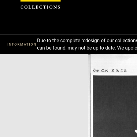
Cookies management panel
Due to the complete redesign of our collectio
INFORMATION
can be found, may not be up to date. We apolo
Download
Next
Previous