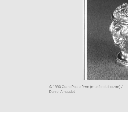
Image
© 1990 GrandPalaisRmn (musée du Louvre) /
caption:
Daniel Arnaudet