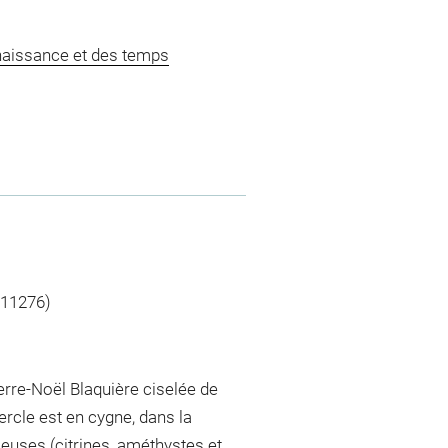
naissance et des temps
à 11276)
erre-Noël Blaquière ciselée de
ercle est en cygne, dans la
ieuses (citrines, améthystes et