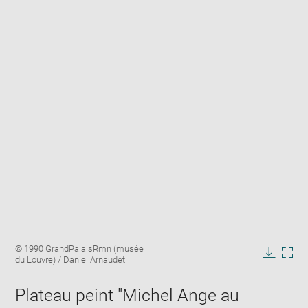
Enlarge
Image
© 1990 GrandPalaisRmn (musée
image
caption:
du Louvre) / Daniel Arnaudet
in
Downlo
Enla
new
image
ima
window
Plateau peint "Michel Ange au
in
new