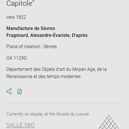
Capitole"
win
vers 1822
Manufacture de Sèvres
Fragonard, Alexandre-Évariste
, D'après
Place of creation : Sèvres
OA 11290
Département des Objets d'art du Moyen Age, de la
Renaissance et des temps modernes
Download
Share
pdf
Currently on display at the Musée du Louvre
SALLE 560