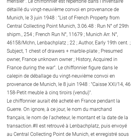
merisier". Le chiffonnier est répertorié dans l'inventaire
détaillé du vingt-neuvième convoi en provenance de
Munich, le 3 juin 1948 : "List of French Property from
Central Collecting Point Munich, 3.06.48 : Run N° of 29th
shipm., 254 ; French Run N°, 11679 ; Munich Arr. N°,
46158/Mchn, Lenbachplatz ; 22 ; Author, Early 19th cent. ;
Subject, 1 chest of drawers + marble-plate ; Presumed
owner, France unknown owner ; History, Acquired in
France during the war". Le chiffonnier figure dans le
calepin de déballage du vingt-neuvième convoi en
provenance de Munich, le 8 juin 1948 : "Caisse XXI/14, 46
158-Petit meuble à cinq tiroirs (vendu)".
Le chiffonnier aurait été acheté en France pendant la
Guerre. On ignore, à ce jour, le nom du marchand
français, le nom de l'acheteur, le montant et la date de la
transaction.#Il est retrouvé à Lenbachplatz, puis envoyé
au Central Collecting Point de Munich, et enregistré sous