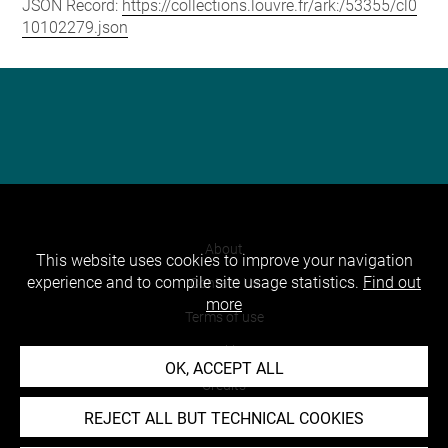
JSON Record:
https://collections.louvre.fr/ark:/53355/cl0
10102279.json
About
This website uses cookies to improve your navigation
experience and to compile site usage statistics.
Find out
Contact Us
more
Terms of use
Cookies
OK, ACCEPT ALL
Credits
REJECT ALL BUT TECHNICAL COOKIES
Accessibility : non compliant