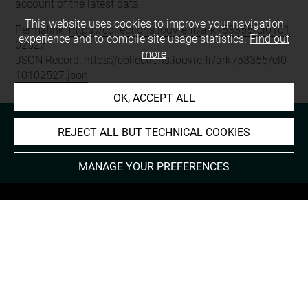
account of the latest data.
This website uses cookies to improve your navigation
Permalink:
https://collections.louvre.fr/ark:/53355/cl0101
experience and to compile site usage statistics.
Find out
02527
more
JSON Record:
https://collections.louvre.fr/ark:/53355/cl0
10102527.json
OK, ACCEPT ALL
REJECT ALL BUT TECHNICAL COOKIES
MANAGE YOUR PREFERENCES
About
Contact Us
Terms of use
Cookies