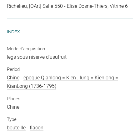
Richelieu, [OArt] Salle 550 - Elise Dosne-Thiers, Vitrine 6
INDEX
Mode d'acquisition
legs sous réserve d'usufruit
Period
Chine
-
époque Qianlong = Kien . Iung = Kienlong =
KianLong (1736-1795)
Places
Chine
Type
bouteille
-
flacon