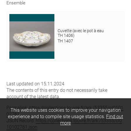
Ensemble
Cuvette (avec le pot à eau
TH 1406)
TH 1407
Last updated on 15.11.2024
The contents of this entry do not necessarily take
account of the latest data.
Permalink:
https://collections.louvre.fr/ark:/53355/cl0101
This website uses cookies to improve your navigation
02781
experience and to compile site usage statistics.
Find out
JSON Record:
https://collections.louvre.fr/ark:/53355/cl0
more
10102781.json