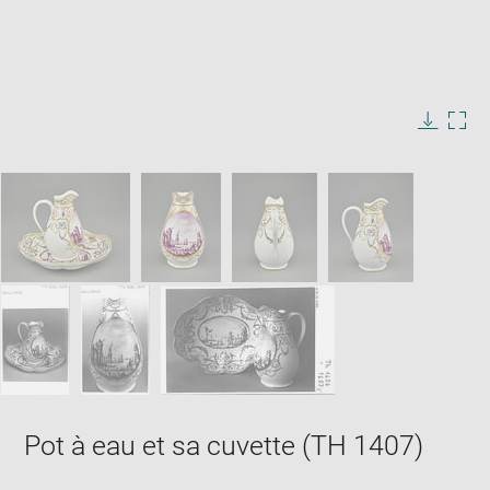
Enlarge
image
in
Image
Downlo
Enla
new
caption:
image
ima
window
SKIP IMAGE CAROUSEL
in
new
win
Pot à eau et sa cuvette (TH 1407)