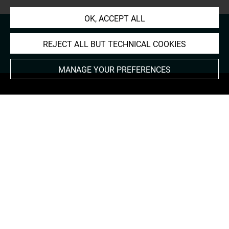
OK, ACCEPT ALL
REJECT ALL BUT TECHNICAL COOKIES
MANAGE YOUR PREFERENCES
About
Contact Us
Terms of use
Cookies
Credits
Accessibility : non compliant