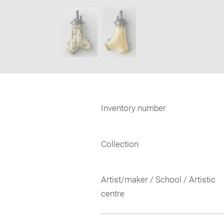
new
SKIP IMAGE CAROUSEL
window
Inventory number
Collection
Artist/maker / School / Artistic
centre