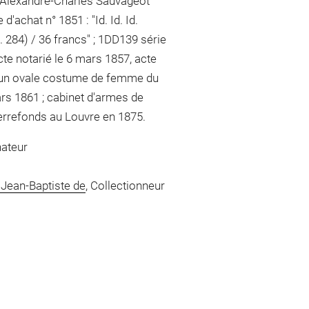
on Alexandre-Charles Sauvageot
d'achat n° 1851 : "Id. Id. Id.
pl. 284) / 36 francs" ; 1DD139 série
cte notarié le 6 mars 1857, acte
ns un ovale costume de femme du
ars 1861 ; cabinet d'armes de
ierrefonds au Louvre en 1875.
nateur
 Jean-Baptiste de
, Collectionneur