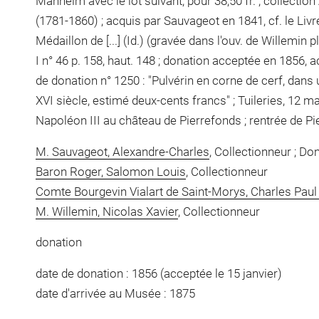
Manheim avec le lot suivant, pour 38,50 fr. ; collecti
(1781-1860) ; acquis par Sauvageot en 1841, cf. le Livre 
Médaillon de [...] (Id.) (gravée dans l'ouv. de Willemin 
I n° 46 p. 158, haut. 148 ; donation acceptée en 1856, a
de donation n° 1250 : "Pulvérin en corne de cerf, da
XVI siècle, estimé deux-cents francs" ; Tuileries, 12 m
Napoléon III au château de Pierrefonds ; rentrée de P
M. Sauvageot, Alexandre-Charles
, Collectionneur ; Do
Baron Roger, Salomon Louis
, Collectionneur
Comte Bourgevin Vialart de Saint-Morys, Charles Paul
M. Willemin, Nicolas Xavier
, Collectionneur
donation
date de donation : 1856 (acceptée le 15 janvier)
date d'arrivée au Musée : 1875