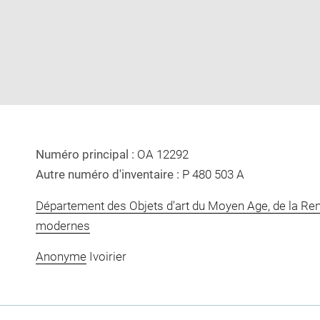
image
image
in
new
window
Numéro principal :
OA 12292
Autre numéro d'inventaire :
P 480 503 A
Département des Objets d'art du Moyen Age, de la Re
modernes
Anonyme
Ivoirier