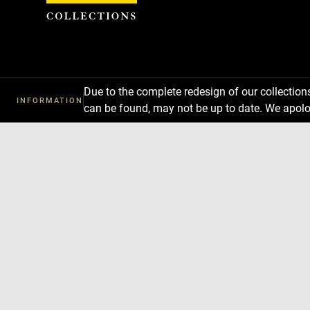
Cookies management panel
Due to the complete redesign of our collectio
INFORMATION
can be found, may not be up to date. We apolo
Download
Next
Previous