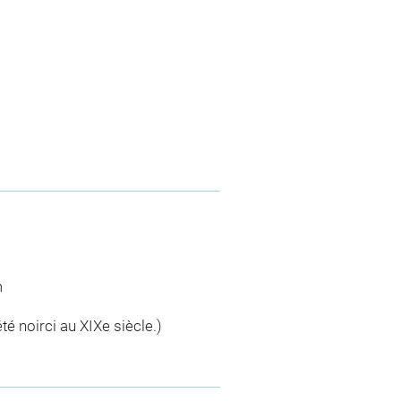
m
été noirci au XIXe siècle.)