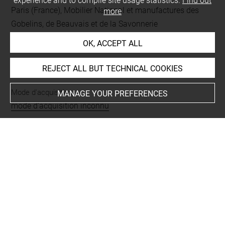
experience and to compile site usage statistics.
Find out
Paris (France), Mobilier National et manufactures des
more
Gobelins, de Beauvais et de la Savonnerie
OK, ACCEPT ALL
INDEX
REJECT ALL BUT TECHNICAL COOKIES
Mode d'acquisition
MANAGE YOUR PREFERENCES
mode d'acquisition inconnu
Type
mobilier
Last updated on 26.06.2025
The contents of this entry do not necessarily take
account of the latest data.
Permalink:
https://collections.louvre.fr/ark:/53355/cl0101