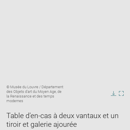
Enlarge
Image
© Musée du Louvre / Département
image
caption:
des Objets d'art du Moyen Age, de
in
la Renaissance et des temps
Downlo
Enla
new
modernes
image
ima
window
in
Table d'en-cas à deux vantaux et un
new
win
tiroir et galerie ajourée