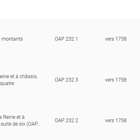
s montants
OAP 232 1
vers 1758
eine et à châssis,
OAP 232 3
vers 1758
 quatre
a Reine et à
OAP 232 2
vers 1758
suite de six (OAP...