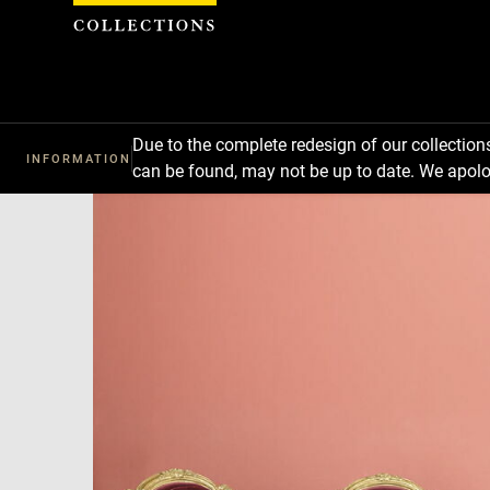
Cookies management panel
Due to the complete redesign of our collectio
INFORMATION
can be found, may not be up to date. We apolo
Download
Next
Previous