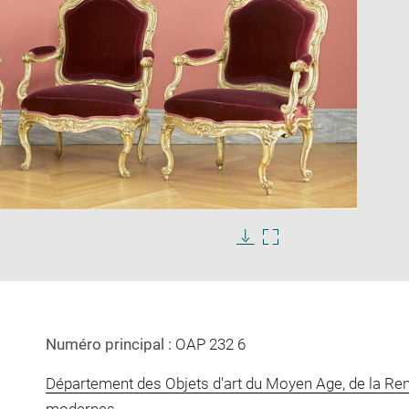
Enlarge
image
in
Download
Enlarge
new
image
image
window
in
new
window
Numéro principal :
OAP 232 6
Département des Objets d'art du Moyen Age, de la Re