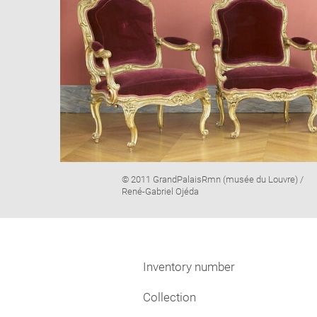
Image
© 2011 GrandPalaisRmn (musée du Louvre) /
caption:
René-Gabriel Ojéda
Inventory number
Collection