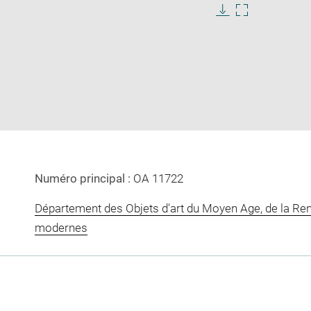
Download
Enlarge
image
image
in
new
window
Numéro principal :
OA 11722
Département des Objets d'art du Moyen Age, de la Re
modernes