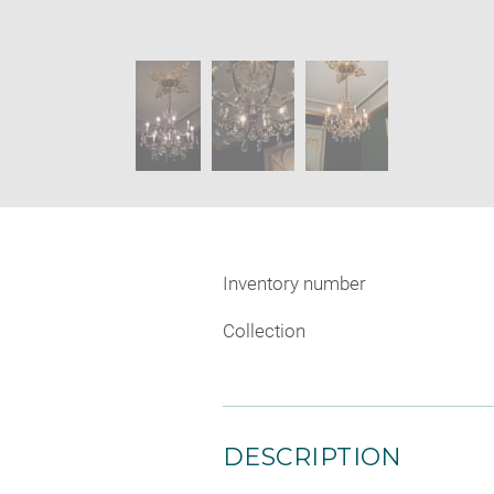
image
Image
in
caption:
new
SKIP IMAGE CAROUSEL
window
Inventory number
Collection
DESCRIPTION