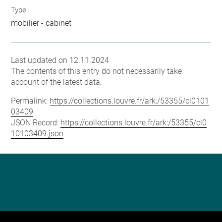
Type
mobilier
-
cabinet
Last updated on 12.11.2024
The contents of this entry do not necessarily take
account of the latest data.
Permalink:
https://collections.louvre.fr/ark:/53355/cl0101
03409
JSON Record:
https://collections.louvre.fr/ark:/53355/cl0
10103409.json