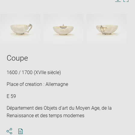
in
Image
Downlo
Enla
new
caption:
image
ima
window
SKIP IMAGE CAROUSEL
in
new
win
Coupe
1600 / 1700 (XVIIe siècle)
Place of creation : Allemagne
E 59
Département des Objets d'art du Moyen Age, de la
Renaissance et des temps modernes