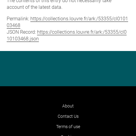
The contents of this entry do not necessarily take
account of the latest data.
Permalink:
https://collections.louvre.fr/ark:/53355/cl0101
03468
JSON Record:
https://collections.louvre.fr/ark:/53355/cl0
10103468.json
About
Contact Us
Terms of use