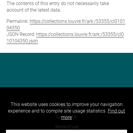
The contents of this entry do not necessarily take
account of the latest data.
Permalink:
https://collections.louvre.fr/ark:/53355/cl0101
04350
JSON Record:
https://collections.louvre.fr/ark:/53355/cl0
10104350.json
This website uses cookies to improve your navigation
About
experience and to compile site usage statistics.
Find out
Contact Us
more
Terms of use