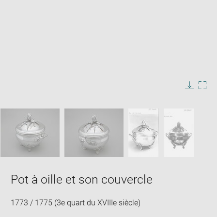
Enlarge
image
in
Image
Downlo
Enla
new
caption:
image
ima
window
SKIP IMAGE CAROUSEL
in
new
win
Pot à oille et son couvercle
1773 / 1775 (3e quart du XVIIIe siècle)