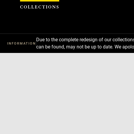
Cookies management panel
Due to the complete redesign of our collectio
INFORMATION
can be found, may not be up to date. We apolo
Download
Next
Previous
Enlarge