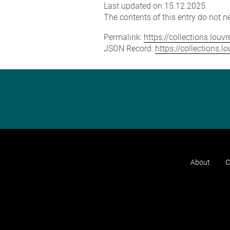
Last updated on 15.12.2025
The contents of this entry do not ne
Permalink:
https://collections.lou
JSON Record:
https://collections.
About
C