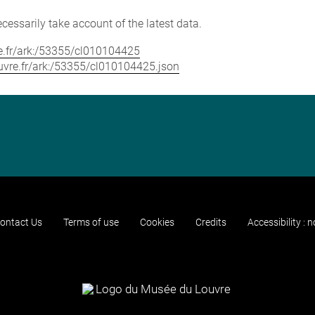
cessarily take account of the latest data.
vre.fr/ark:/53355/cl010104425
louvre.fr/ark:/53355/cl010104425.json
ontact Us
Terms of use
Cookies
Credits
Accessibility : 