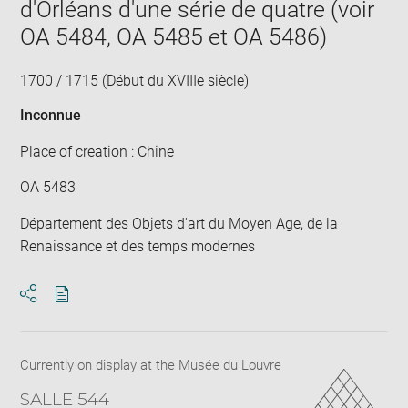
d'Orléans d'une série de quatre (voir
win
OA 5484, OA 5485 et OA 5486)
1700 / 1715 (Début du XVIIIe siècle)
Inconnue
Place of creation : Chine
OA 5483
Département des Objets d'art du Moyen Age, de la
Renaissance et des temps modernes
Download
Share
pdf
Currently on display at the Musée du Louvre
SALLE 544