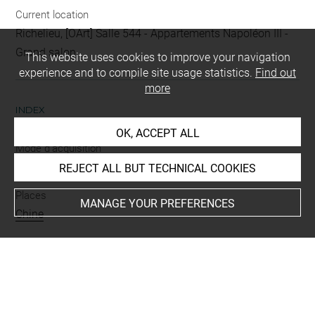
Current location
Richelieu, [OArt] Salle 544 - Appartements Napoléon III -
Grand salon
This website uses cookies to improve your navigation
experience and to compile site usage statistics.
Find out
more
INDEX
OK, ACCEPT ALL
Mode d'acquisition
versement
REJECT ALL BUT TECHNICAL COOKIES
Places
MANAGE YOUR PREFERENCES
Chine
Type
vase, récipient