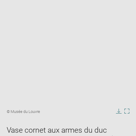
Enlarge
image
Image
© Musée du Louvre
in
caption:
Downlo
Enla
new
image
ima
window
Vase cornet aux armes du duc
in
new