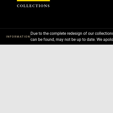
Cookies management panel
Due to the complete redesign of our collectio
INFORMATION
can be found, may not be up to date. We apolo
Download
Next
Previous