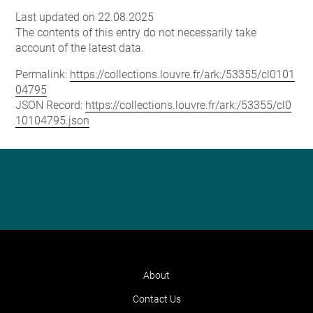
Last updated on 22.08.2025
The contents of this entry do not necessarily take
account of the latest data.
Permalink:
https://collections.louvre.fr/ark:/53355/cl0101
04795
JSON Record:
https://collections.louvre.fr/ark:/53355/cl0
10104795.json
About
Contact Us