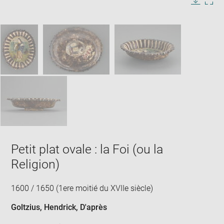
in
Image
Downlo
Enla
new
caption:
image
ima
window
SKIP IMAGE CAROUSEL
in
new
win
Petit plat ovale : la Foi (ou la
Religion)
1600 / 1650 (1ere moitié du XVIIe siècle)
Goltzius, Hendrick
, D'après