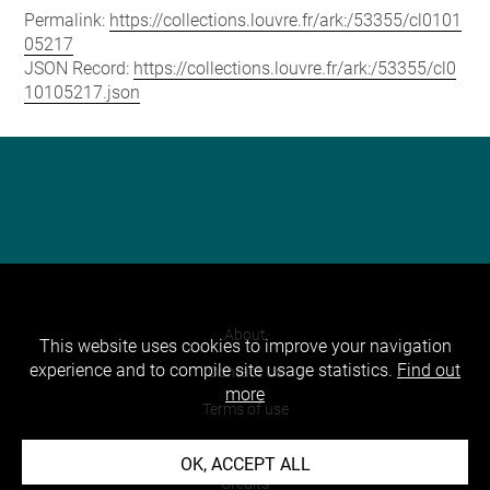
Permalink:
https://collections.louvre.fr/ark:/53355/cl0101
05217
JSON Record:
https://collections.louvre.fr/ark:/53355/cl0
10105217.json
About
This website uses cookies to improve your navigation
experience and to compile site usage statistics.
Find out
Contact Us
more
Terms of use
Cookies
OK, ACCEPT ALL
Credits