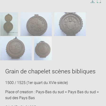
in
Image
Downlo
Enla
new
caption:
image
ima
window
SKIP IMAGE CAROUSEL
in
new
win
Grain de chapelet scènes bibliques
1500 / 1525 (1er quart du XVIe siècle)
Place of creation : Pays-Bas du sud = Pays Bas du sud =
sud des Pays Bas