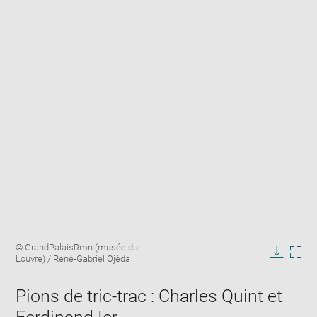
Enlarge
Image
© GrandPalaisRmn (musée du
image
caption:
Louvre) / René-Gabriel Ojéda
in
Downlo
Enla
new
image
ima
window
Pions de tric-trac : Charles Quint et
in
new