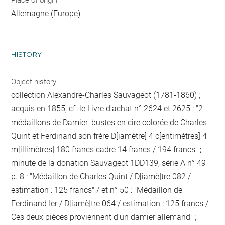
Allemagne (Europe)
HISTORY
Object history
collection Alexandre-Charles Sauvageot (1781-1860) ;
acquis en 1855, cf. le Livre d'achat n° 2624 et 2625 : "2
médaillons de Damier. bustes en cire colorée de Charles
Quint et Ferdinand son frère D[iamètre] 4 c[entimètres] 4
m[illimètres] 180 francs cadre 14 francs / 194 francs" ;
minute de la donation Sauvageot 1DD139, série A n° 49
p. 8 : "Médaillon de Charles Quint / D[iamè]tre 082 /
estimation : 125 francs" / et n° 50 : "Médaillon de
Ferdinand Ier / D[iamè]tre 064 / estimation : 125 francs /
Ces deux pièces proviennent d'un damier allemand" ;