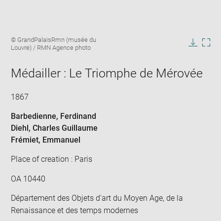
Enlarge
Image
© GrandPalaisRmn (musée du
image
caption:
Louvre) / RMN Agence photo
in
Downlo
Enla
new
image
ima
window
Médailler : Le Triomphe de Mérovée
in
new
win
1867
Barbedienne, Ferdinand
Diehl, Charles Guillaume
Frémiet, Emmanuel
Place of creation : Paris
OA 10440
Département des Objets d'art du Moyen Age, de la
Renaissance et des temps modernes