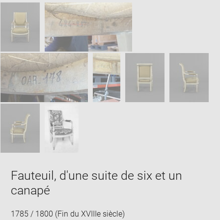
SKIP IMAGE CAROUSEL
in
new
win
Fauteuil, d'une suite de six et un
canapé
1785 / 1800 (Fin du XVIIIe siècle)