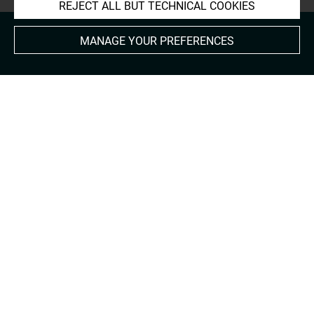
REJECT ALL BUT TECHNICAL COOKIES
MANAGE YOUR PREFERENCES
About
Contact Us
Terms of use
Cookies
Credits
Accessibility : non compliant