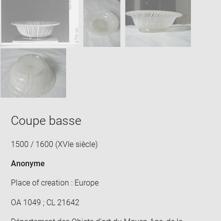
SKIP IMAGE CAROUSEL
in
new
win
Coupe basse
1500 / 1600 (XVIe siècle)
Anonyme
Place of creation : Europe
OA 1049 ; CL 21642