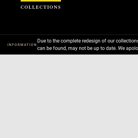
Cookies management panel
Due to the complete redesign of our collectio
INFORMATION
can be found, may not be up to date. We apolo
Download
Next
Previous