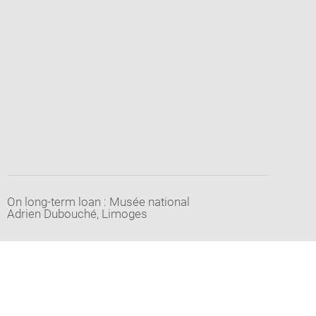
On long-term loan : Musée national
Adrien Dubouché, Limoges