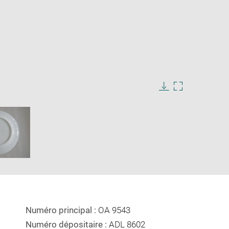
ge
e
Download
Enlarge
image
image
ow
in
new
window
Numéro principal :
OA 9543
Numéro dépositaire :
ADL 8602