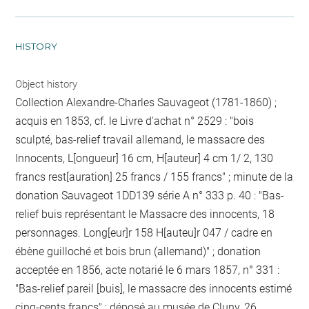
HISTORY
Object history
Collection Alexandre-Charles Sauvageot (1781-1860) ;
acquis en 1853, cf. le Livre d'achat n° 2529 : "bois
sculpté, bas-relief travail allemand, le massacre des
Innocents, L[ongueur] 16 cm, H[auteur] 4 cm 1/ 2, 130
francs rest[auration] 25 francs / 155 francs" ; minute de la
donation Sauvageot 1DD139 série A n° 333 p. 40 : "Bas-
relief buis représentant le Massacre des innocents, 18
personnages. Long[eur]r 158 H[auteu]r 047 / cadre en
ébène guilloché et bois brun (allemand)" ; donation
acceptée en 1856, acte notarié le 6 mars 1857, n° 331 :
"Bas-relief pareil [buis], le massacre des innocents estimé
cinq-cents francs" ; déposé au musée de Cluny, 26