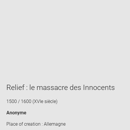
Enlarge
image
in
new
window
Relief : le massacre des Innocents
1500 / 1600 (XVIe siècle)
Anonyme
Place of creation : Allemagne