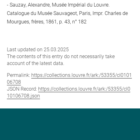
Sauzay, Alexandre, Musée Impérial du Louvre.
Catalogue du Musée Sauvageot, Paris, Impr. Charles de
Mourgues, frères, 1861, p. 43, n° 182
Last updated on 25.03.2025
The contents of this entry do not necessarily take
account of the latest data.
Permalink:
https://collections.louvre.fr/ark:/53355/cl0101
06708
JSON Record:
https://collections.louvre.fr/ark:/53355/cl0
10106708.json