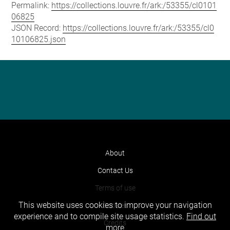
Permalink:
https://collections.louvre.fr/ark:/53355/cl0101
06825
JSON Record:
https://collections.louvre.fr/ark:/53355/cl0
10106825.json
About
Contact Us
Terms of use
This website uses cookies to improve your navigation
Cookies
experience and to compile site usage statistics.
Find out
Credits
more