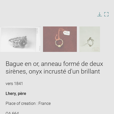
Enlarge
image
in
Image
Downlo
Enla
new
caption:
image
ima
window
SKIP IMAGE CAROUSEL
in
new
win
Bague en or, anneau formé de deux
sirènes, onyx incrusté d'un brillant
vers 1841
Lhery, père
Place of creation : France
OA 664