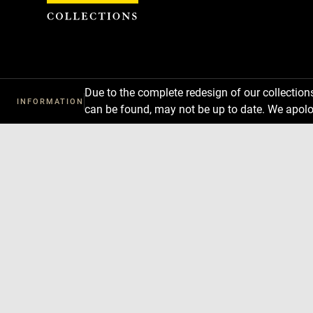
Cookies management panel
Due to the complete redesign of our collectio
INFORMATION
can be found, may not be up to date. We apolo
Download
Next
Previous