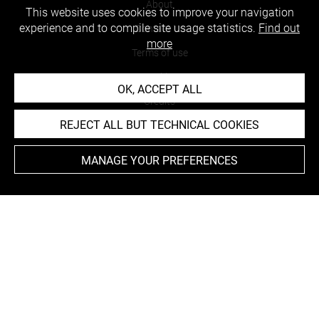
About
This website uses cookies to improve your navigation
experience and to compile site usage statistics.
Find out
Contact Us
more
Terms of use
Cookies
OK, ACCEPT ALL
Credits
REJECT ALL BUT TECHNICAL COOKIES
Accessibility : non compliant
MANAGE YOUR PREFERENCES