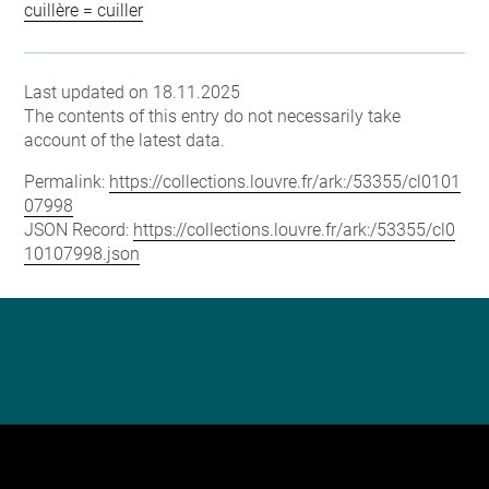
cuillère = cuiller
Last updated on 18.11.2025
The contents of this entry do not necessarily take
account of the latest data.
Permalink:
https://collections.louvre.fr/ark:/53355/cl0101
07998
JSON Record:
https://collections.louvre.fr/ark:/53355/cl0
10107998.json