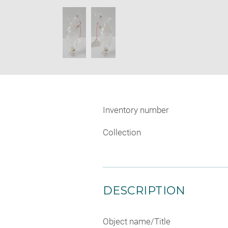
new
SKIP IMAGE CAROUSEL
window
Inventory number
Collection
DESCRIPTION
Object name/Title