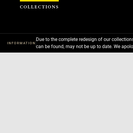
Cookies management panel
Due to the complete redesign of our collectio
INFORMATION
can be found, may not be up to date. We apolo
Download
Next
Previous