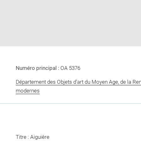
image
image
in
new
window
Numéro principal :
OA 5376
Département des Objets d'art du Moyen Age, de la Re
modernes
Titre : Aiguière