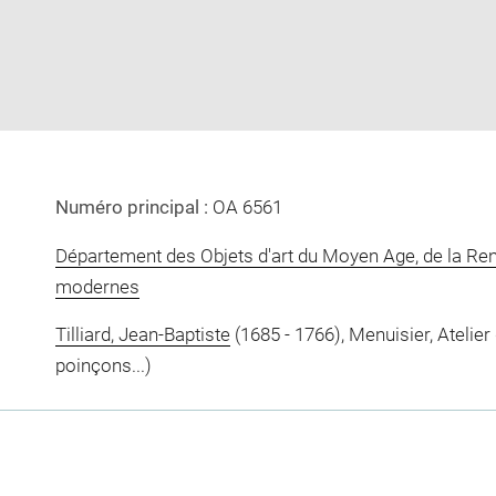
in
new
window
Numéro principal :
OA 6561
Département des Objets d'art du Moyen Age, de la Re
modernes
Tilliard, Jean-Baptiste
(1685 - 1766), Menuisier, Atelier
poinçons...)