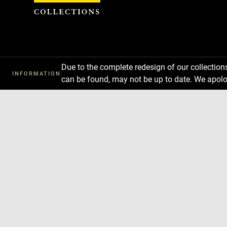
Cookies management panel
Due to the complete redesign of our collectio
INFORMATION
can be found, may not be up to date. We apolo
Download
Next
Previous