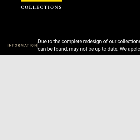
Cookies management panel
Due to the complete redesign of our collectio
INFORMATION
can be found, may not be up to date. We apolo
Download
Next
Previous