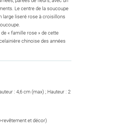
rnées, parées de fleurs, avec un
ents. Le centre de la soucoupe
n large liseré rose à croisillons
 soucoupe.
de « famille rose » de cette
rcelainière chinoise des années
auteur : 4,6 cm (max) ; Hauteur : 2
->revêtement et décor)