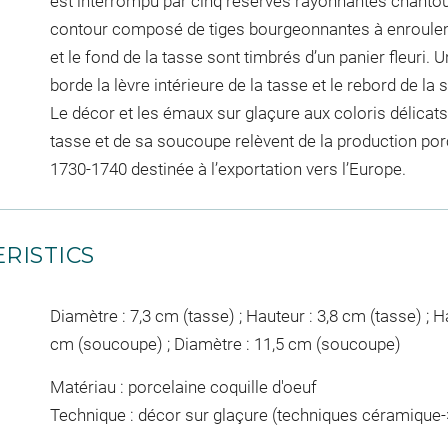
est interrompu par cinq réserves rayonnantes chantou
contour composé de tiges bourgeonnantes à enroulem
et le fond de la tasse sont timbrés d’un panier fleuri. U
borde la lèvre intérieure de la tasse et le rebord de la
Le décor et les émaux sur glaçure aux coloris délicats 
tasse et de sa soucoupe relèvent de la production po
1730-1740 destinée à l’exportation vers l’Europe.
RISTICS
Diamètre : 7,3 cm (tasse) ; Hauteur : 3,8 cm (tasse) ; H
cm (soucoupe) ; Diamètre : 11,5 cm (soucoupe)
Matériau : porcelaine coquille d'oeuf
Technique : décor sur glaçure (techniques céramique