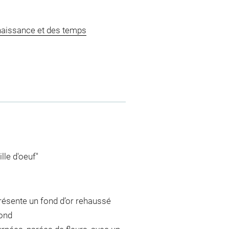
naissance et des temps
lle d'oeuf"
résente un fond d’or rehaussé
fond