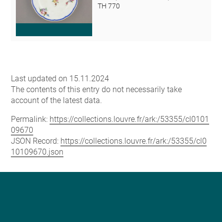
TH 770
Last updated on 15.11.2024
The contents of this entry do not necessarily take
account of the latest data.
Permalink:
https://collections.louvre.fr/ark:/53355/cl0101
09670
JSON Record:
https://collections.louvre.fr/ark:/53355/cl0
10109670.json