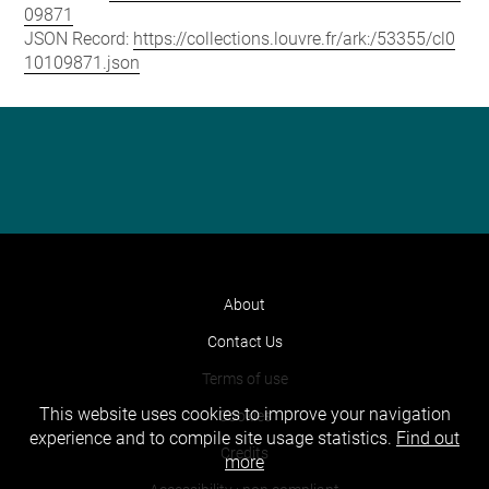
09871
JSON Record:
https://collections.louvre.fr/ark:/53355/cl0
10109871.json
About
Contact Us
Terms of use
This website uses cookies to improve your navigation
Cookies
experience and to compile site usage statistics.
Find out
Credits
more