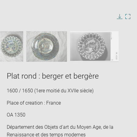
Enlarge
image
in
Image
Downlo
Enla
new
caption:
image
ima
window
SKIP IMAGE CAROUSEL
in
new
win
Plat rond : berger et bergère
1600 / 1650 (1ere moitié du XVIIe siècle)
Place of creation : France
OA 1350
Département des Objets d'art du Moyen Age, de la
Renaissance et des temps modernes