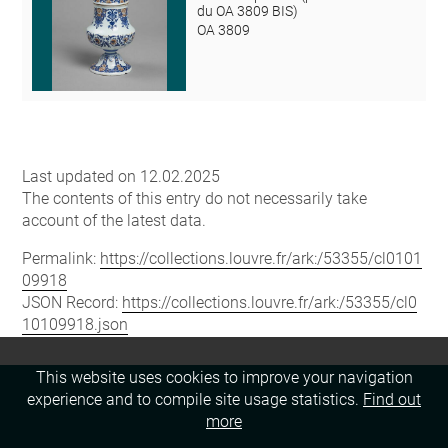
du OA 3809 BIS)
OA 3809
Last updated on 12.02.2025
The contents of this entry do not necessarily take
account of the latest data.
Permalink:
https://collections.louvre.fr/ark:/53355/cl0101
09918
JSON Record:
https://collections.louvre.fr/ark:/53355/cl0
10109918.json
This website uses cookies to improve your navigation
experience and to compile site usage statistics.
Find out
more