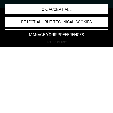
OK, ACCEPT ALL
REJECT ALL BUT TECHNICAL COOKIES
About
Contact Us
MANAGE YOUR PREFERENCES
Terms of use
Cookies
Credits
Accessibility : non compliant