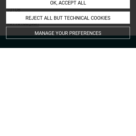
OK, ACCEPT ALL
Permalink:
https://collections.louvre.fr/ark:/53355/cl0101
10108
JSON Record:
https://collections.louvre.fr/ark:/53355/cl0
REJECT ALL BUT TECHNICAL COOKIES
10110108.json
MANAGE YOUR PREFERENCES
About
Contact Us
Terms of use
Cookies
Credits