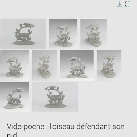
in
Image
Downlo
Enla
new
caption:
image
ima
window
SKIP IMAGE CAROUSEL
in
new
win
Vide-poche : l'oiseau défendant son
nid