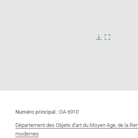
Download
Enlarge
image
image
in
new
window
Numéro principal :
OA 6910
Département des Objets d'art du Moyen Age, de la Re
modernes