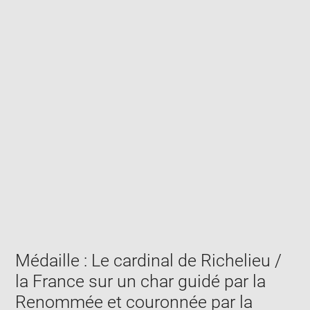
Enlarge
image
in
new
window
Médaille : Le cardinal de Richelieu /
la France sur un char guidé par la
Renommée et couronnée par la