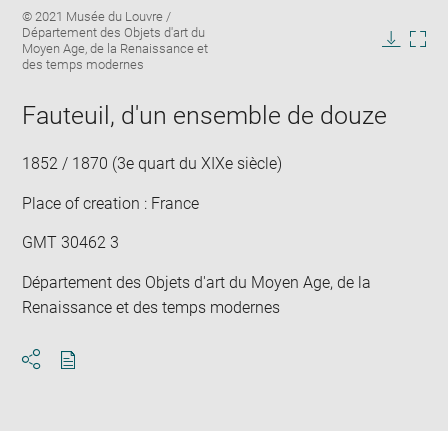
Enlarge
Image
© 2021 Musée du Louvre /
image
caption:
Département des Objets d'art du
in
Moyen Age, de la Renaissance et
Downlo
Enla
new
des temps modernes
image
ima
window
in
Fauteuil, d'un ensemble de douze
new
win
1852 / 1870 (3e quart du XIXe siècle)
Place of creation : France
GMT 30462 3
Département des Objets d'art du Moyen Age, de la
Renaissance et des temps modernes
Download
Share
pdf