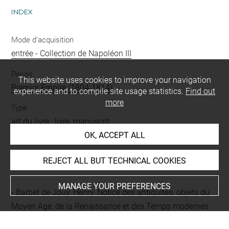
INDEX
Mode d'acquisition
entrée - Collection de Napoléon III
Period
This website uses cookies to improve your navigation
Premier Empire (1804-1814)
experience and to compile site usage statistics.
Find out
more
Type
art du livre : livre, manuscrit
OK, ACCEPT ALL
REJECT ALL BUT TECHNICAL COOKIES
BIBLIOGRAPHY
MANAGE YOUR PREFERENCES
Barbet de Jouy, Henry, Notice des antiquités, objets du
Moyen Age, de la Renaissance et des Temps modernes
composant le musée des Souverains, Paris, 1868, p. 284,