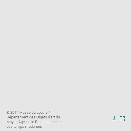
Enlarge
Image
© 2014 Musée du Louvre /
image
caption:
Département des Objets d'art du
in
Moyen Age, de la Renaissance et
Downlo
Enla
new
des temps modernes
image
ima
window