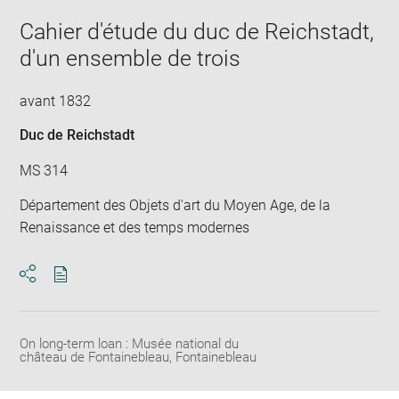
in
Cahier d'étude du duc de Reichstadt,
new
win
d'un ensemble de trois
avant 1832
Duc de Reichstadt
MS 314
Département des Objets d'art du Moyen Age, de la
Renaissance et des temps modernes
Download
Share
pdf
On long-term loan : Musée national du
château de Fontainebleau, Fontainebleau