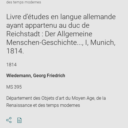
Downlo
Enla
new
des temps modernes
image
ima
window
in
Livre d'études en langue allemande
new
win
ayant appartenu au duc de
Reichstadt : Der Allgemeine
Menschen-Geschichte..., I, Munich,
1814.
1814
Wiedemann, Georg Friedrich
MS 395
Département des Objets d'art du Moyen Age, de la
Renaissance et des temps modernes
Download
Share