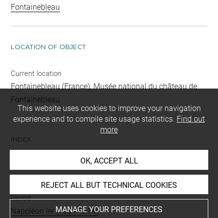
Fontainebleau
LOCATION OF OBJECT
Current location
Fontainebleau (France), Musée national du château de
Fontainebleau
This website uses cookies to improve your navigation
experience and to compile site usage statistics.
Find out
more
INDEX
OK, ACCEPT ALL
Mode d'acquisition
entrée - Collection de Napoléon III
REJECT ALL BUT TECHNICAL COOKIES
Period
MANAGE YOUR PREFERENCES
Napoléon Ier (1804-1814)