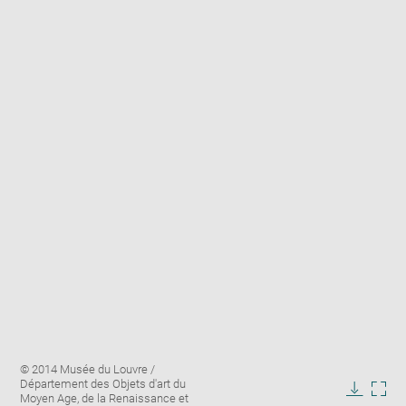
Enlarge
Image
© 2014 Musée du Louvre /
image
caption:
Département des Objets d'art du
in
Moyen Age, de la Renaissance et