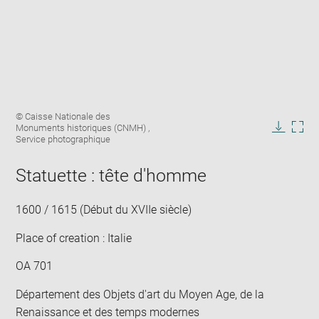
Enlarge
Image
© Caisse Nationale des
image
caption:
Monuments historiques (CNMH) ,
in
Downlo
Enla
Service photographique
new
image
ima
window
in
Statuette : tête d'homme
new
win
1600 / 1615 (Début du XVIIe siècle)
Place of creation : Italie
OA 701
Département des Objets d'art du Moyen Age, de la
Renaissance et des temps modernes