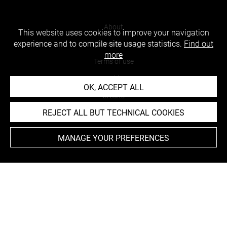
About
This website uses cookies to improve your navigation
experience and to compile site usage statistics.
Find out
Contact Us
more
Terms of use
Cookies
OK, ACCEPT ALL
Credits
REJECT ALL BUT TECHNICAL COOKIES
Accessibility : non compliant
MANAGE YOUR PREFERENCES