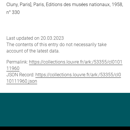
Cluny, Paris], Paris, Editions des musées nationaux, 1958,
n° 330
Last updated on 20.03.2023
The contents of this entry do not necessarily take
account of the latest data.
Permalink:
https://collections.louvre.fr/ark:/53355/cl0101
11960
JSON Record:
https://collections.louvre.fr/ark:/53355/cl0
10111960.json