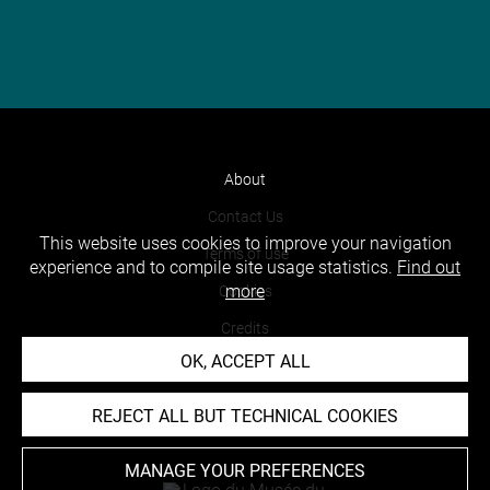
About
Contact Us
This website uses cookies to improve your navigation
Terms of use
experience and to compile site usage statistics.
Find out
more
Cookies
Credits
OK, ACCEPT ALL
Accessibility : non compliant
REJECT ALL BUT TECHNICAL COOKIES
MANAGE YOUR PREFERENCES