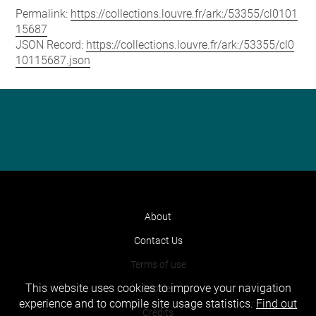
Permalink:
https://collections.louvre.fr/ark:/53355/cl0101
15687
JSON Record:
https://collections.louvre.fr/ark:/53355/cl0
10115687.json
About
Contact Us
Terms of use
This website uses cookies to improve your navigation
Cookies
experience and to compile site usage statistics.
Find out
Credits