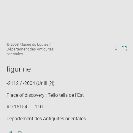
Enlarge
Image
© 2008 Musée du Louvre /
image
caption:
Département des Antiquités
in
Downlo
Enla
orientales
new
image
ima
window
in
figurine
new
win
-2112 / -2004 (Ur III [?])
Place of discovery : Tello tells de l'Est
AO 15154 ; T 110
Département des Antiquités orientales