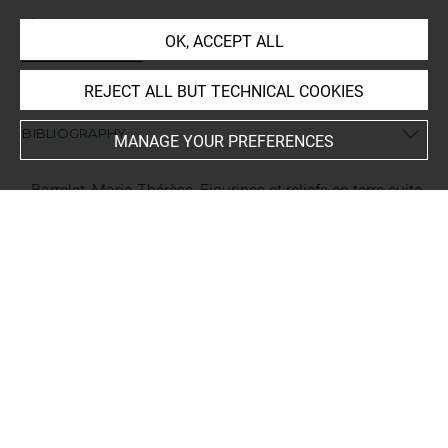
Places
OK, ACCEPT ALL
Tello tells de l'Est
REJECT ALL BUT TECHNICAL COOKIES
BIBLIOGRAPHY
MANAGE YOUR PREFERENCES
Barrelet, Marie-Thérèse, Figurines et reliefs en terre cuite
de la Mésopotamie antique, 1, Potiers, termes de métier,
procédés de fabrication et production, Paris, Librairie
orientaliste Paul Geuthner, 1968, p. 210, fig. XIX, n° 194
Opificius, Ruth, Das Altbabylonische Terrakottarelief,
Berlin, Walter de Gruyter, (Untersuchungen zur
Assyriologie und Vorderasiatischen Archäologie
(Ergänzungsbande zur Zeitschrift für Assyriologie und
Vorderasiatische Archäologie neue Folge) UAVA, 2), 1961,
p. 146, n° 521