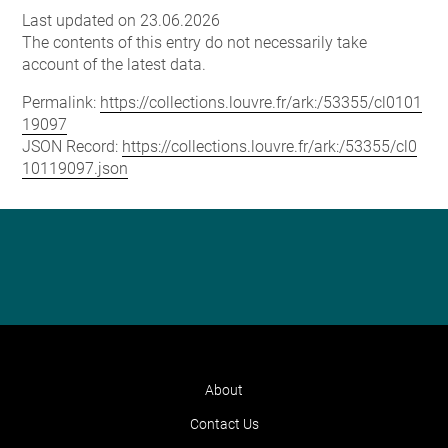
Last updated on 23.06.2026
The contents of this entry do not necessarily take
account of the latest data.
Permalink:
https://collections.louvre.fr/ark:/53355/cl0101
19097
JSON Record:
https://collections.louvre.fr/ark:/53355/cl0
10119097.json
About
Contact Us