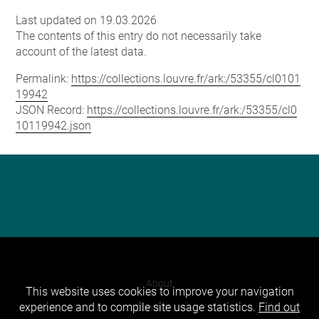
Last updated on 19.03.2026
The contents of this entry do not necessarily take
account of the latest data.
Permalink:
https://collections.louvre.fr/ark:/53355/cl0101
19942
JSON Record:
https://collections.louvre.fr/ark:/53355/cl0
10119942.json
About
This website uses cookies to improve your navigation
experience and to compile site usage statistics.
Find out
Contact Us