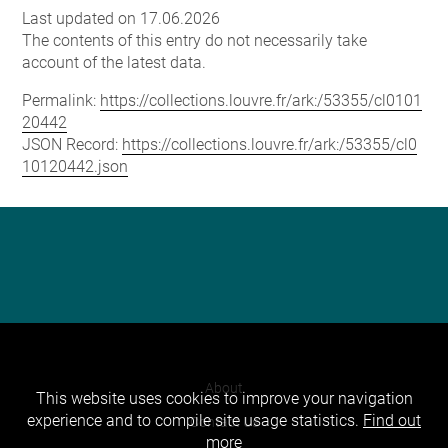
Last updated on 17.06.2026
The contents of this entry do not necessarily take
account of the latest data.
Permalink:
https://collections.louvre.fr/ark:/53355/cl0101
20442
JSON Record:
https://collections.louvre.fr/ark:/53355/cl0
10120442.json
About
This website uses cookies to improve your navigation
experience and to compile site usage statistics.
Find out
Contact Us
more