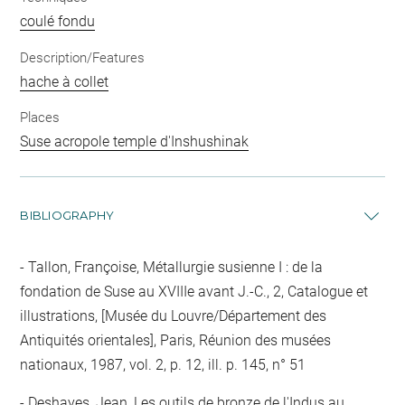
coulé fondu
Description/Features
hache à collet
Places
Suse acropole temple d'Inshushinak
BIBLIOGRAPHY
Tallon, Françoise, Métallurgie susienne I : de la
fondation de Suse au XVIIIe avant J.-C., 2, Catalogue et
illustrations, [Musée du Louvre/Département des
Antiquités orientales], Paris, Réunion des musées
nationaux, 1987, vol. 2, p. 12, ill. p. 145, n° 51
Deshayes, Jean, Les outils de bronze de l'Indus au