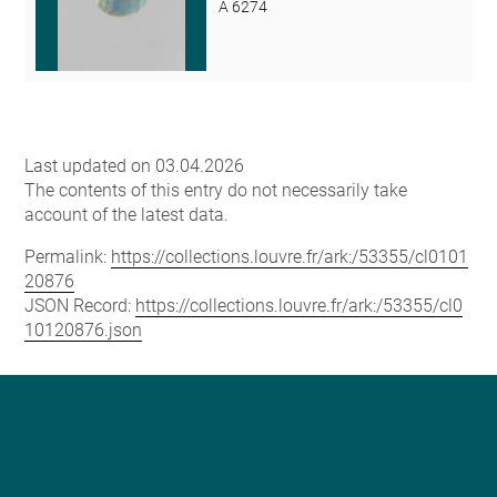
A 6274
Last updated on 03.04.2026
The contents of this entry do not necessarily take
account of the latest data.
Permalink:
https://collections.louvre.fr/ark:/53355/cl0101
20876
JSON Record:
https://collections.louvre.fr/ark:/53355/cl0
10120876.json